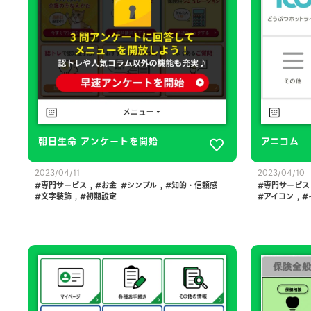
朝日生命 アンケートを開始
アニコム
2023/04/11
2023/04/10
専門サービス
,
お金
シンプル
,
知的・信頼感
専門サービス
文字装飾
,
初期設定
アイコン
,