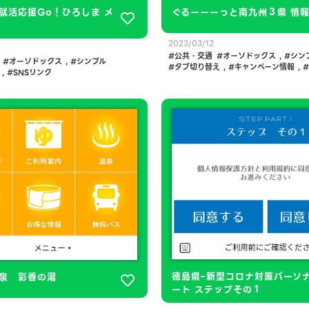
就活応援Go！ひろしま メ
ぐるーーーっと南九州３県 情
2023/03/12
公共・交通
オーソドックス
,
シン
オーソドックス
,
シンプル
タブ切り替え
,
キャンペーン情報
,
,
SNSリンク
徳島県ｰ新型コロナ対策パーソ
泉 彩香の湯
ート ステップその１