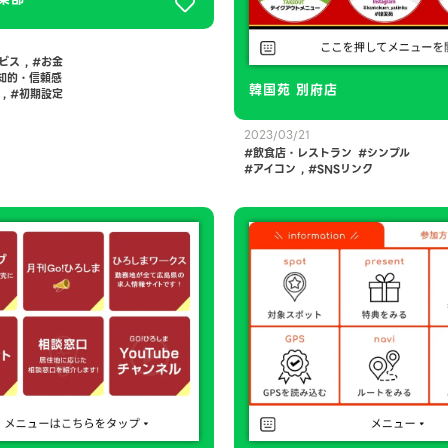
ビス
,
お金
知的・信頼感
韓国苑 別府店
,
初期設定
2023/03/21
飲食店・レストラン
シンプル
アイコン
,
SNSリンク