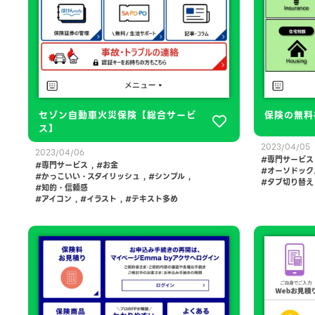
セゾン自動車火災保険【総合サービ
保険の無料
ス】
2023/04/05
2023/04/06
専門サービス
専門サービス
,
お金
オーソドック
かっこいい・スタイリッシュ
,
シンプル
,
タブ切り替え
知的・信頼感
アイコン
,
イラスト
,
テキスト多め