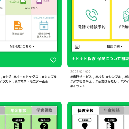
ナビナビ保険 保険について相
2023/04/09
,
お金
オーソドックス
,
シンプル
専門サービス
,
お金
シンプル
,
イラスト
,
スマホ・モニター画面
タブ切り替え
,
要素はみだし
,
ア
イラスト