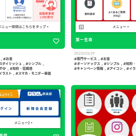
第一生命
2023/03/29
,
お金
専門サービス
,
お金
スタイリッシュ
,
シンプル
,
オーソドックス
,
シンプル
,
知的・
やか
,
知的・信頼感
キャンペーン情報
,
アイコン
,
イラ
イラスト
,
スマホ・モニター画面
楽部