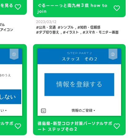
報を見る
ぐるーーーっと南九州３県 how to
join
2023/03/12
プル
公共・交通
シンプル
,
知的・信頼感
アイコン
タブ切り替え
,
イラスト
,
スマホ・モニター画面
ナルサポ
徳島県ｰ新型コロナ対策パーソナルサポ
ート ステップその２