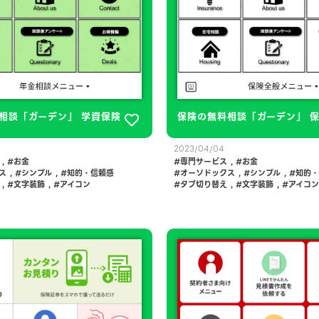
相談「ガーデン」 学資保険
保険の無料相談「ガーデン」 
2023/04/04
,
お金
専門サービス
,
お金
ス
,
シンプル
,
知的・信頼感
オーソドックス
,
シンプル
,
知的・
,
文字装飾
,
アイコン
タブ切り替え
,
文字装飾
,
アイコン