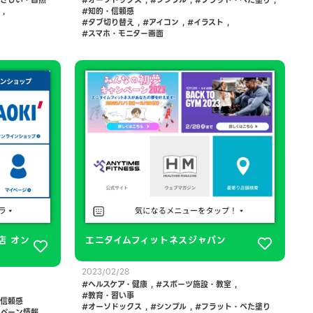
,
知的・信頼感
タブ切り替え
,
アイコン
,
イラスト
,
スマホ・モニター画面
店 オン
エニタイムフィットネスジャパン
2023/02/28
ヘルスケア・健康
,
スポーツ施設・教室
,
教育・習い事
信頼感
オーソドックス
,
シンプル
,
フラット・べた塗り
ンペーン情報
,