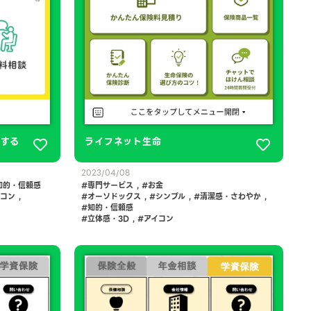
談する
ライフネット生命
2023/04/08
知的・信頼感
専門サービス
,
お金
イコン
,
オーソドックス
,
シンプル
,
清潔感・さわやか
,
知的・信頼感
立体感・3D
,
アイコン