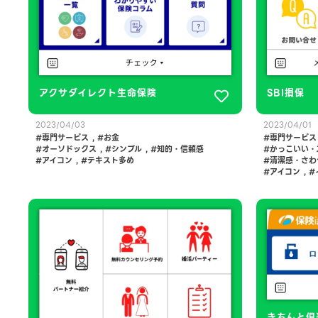
アクサダイレクト生命保険
SBI損保
2023/04/03
2023/04/01
専門サービス
,
お金
専門サービス
オーソドックス
,
シンプル
,
知的・信頼感
かっこいい・
アイコン
,
テキスト多め
清潔感・さわ
アイコン
,
きちんと倶