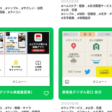
2023/03/08
ヘルスケア・健康
,
生活関連サービス
ス
,
シンプル
,
やさしい・自然
公共・交通
情報
,
アイコン
シンプル
,
知的・信頼感
,
文字・タ
文字装飾
,
初期設定
デジタル映画鑑賞券）
群馬県デジタル窓口 防災
2023/03/08
ス
,
TV・映画・キャラ
ウェブサービス
,
公共・交通
ス
,
シンプル
,
知的・信頼感
シンプル
,
フラット・べた塗り
,
や