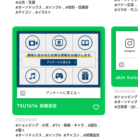
公共・交通
バナー広告
,
オーソドックス
,
シンプル
,
知的・信頼感
スマホ・モニ
アイコン
,
イラスト
skin holi
2023/03/05
ショッピング
オーソドック
TSUTAYA 初期設定
立体感・3D
2023/03/05
ショッピング・小売
,
TV・映画・キャラ
,
読む
,
聴く
オーソドックス
,
シンプル
アイコン
,
初期設定