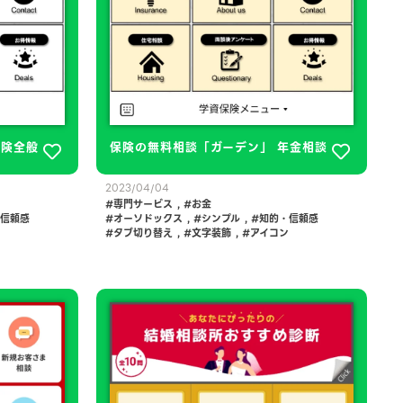
保険全般
保険の無料相談「ガーデン」 年金相談
2023/04/04
専門サービス
,
お金
信頼感
オーソドックス
,
シンプル
,
知的・信頼感
タブ切り替え
,
文字装飾
,
アイコン