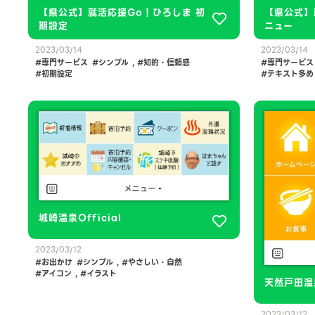
【県公式】就活応援Go！ひろしま 初
【県公式】
期設定
ニュー
2023/03/14
2023/03/14
専門サービス
シンプル
,
知的・信頼感
専門サービス
初期設定
テキスト多め
城崎温泉Official
2023/03/12
お出かけ
シンプル
,
やさしい・自然
アイコン
,
イラスト
天然戸田温
2023/03/12