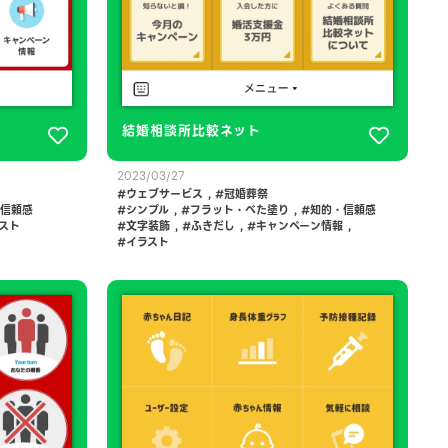
結婚相談所比較ネット
2023/03/27
ウェブサービス
,
冠婚葬祭
信頼感
シンプル
,
フラット・べた塗り
,
知的・信頼感
スト
文字装飾
,
ふきだし
,
キャンペーン情報
,
イラスト