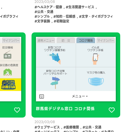
2023/03/08
,
ヘルスケア・健康
,
生活関連サービス
,
公共・交通
イポグラフィ
シンプル
,
知的・信頼感
,
文字・タイポグラフィ
文字装飾
,
初期設定
群馬県デジタル窓口 コロナ関係
2023/03/08
ウェブサービス
,
医療機関
,
公共・交通
さしい・自然
オーソドックス
,
シンプル
,
フラット・べた塗り
,