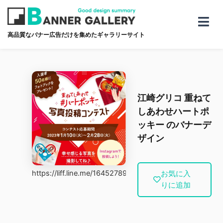
高品質なバナー広告だけを集めたギャラリーサイト
江崎グリコ 重ねて
しあわせハートポ
ッキー のバナーデ
ザイン
https://liff.line.me/1645278921-kWRPP32q/?accountI
お気に入
りに追加