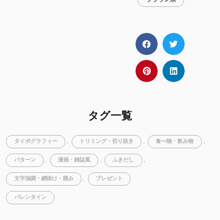
タグ一覧
タイポグラフィー
,
トリミング・切り抜き
,
食べ物・飲み物
,
パターン
,
漫画・雑誌風
,
ふきだし
,
文字強調・網掛け・囲み
,
プレゼント
バレンタイン