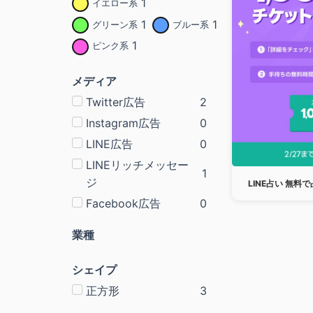
1
イエロー系
1
1
グリーン系
ブルー系
1
ピンク系
メディア
Twitter広告
2
Instagram広告
0
LINE広告
0
LINEリッチメッセー
1
ジ
LINE占い 無
Facebook広告
0
業種
シェイプ
正方形
3