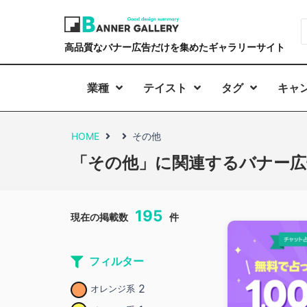
高品質なバナー広告だけを集めたギャラリーサイト
業種
テイスト
タグ
キャ
HOME
その他
「その他」に関連するバナー広
195
現在の掲載数
件
フィルター
2
オレンジ系