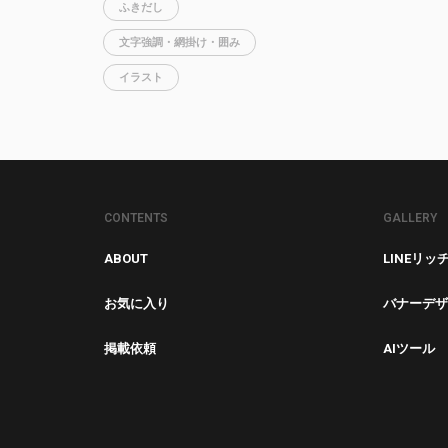
ふきだし
文字強調・網掛け・囲み
イラスト
CONTENTS
GALLERY
ABOUT
LINEリッ
お気に入り
バナーデザ
掲載依頼
AIツール