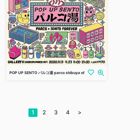
POP UP SENTO パルコ湯 parco shibuya official
1
2
3
4
>