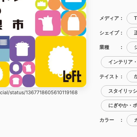
メディア：
T
シェイプ：
業種 ：
インテリア
テイスト：
スタイリッ
ficial/status/1367718605610119168
にぎやか・
カラー ：