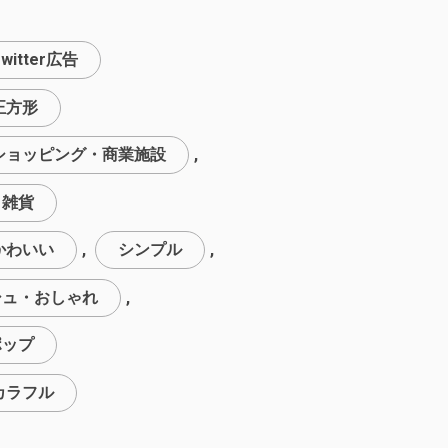
witter広告
正方形
ショッピング・商業施設
,
・雑貨
かわいい
,
シンプル
,
シュ・おしゃれ
,
ポップ
カラフル