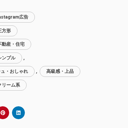
nstagram広告
正方形
不動産・住宅
シンプル
,
シュ・おしゃれ
,
高級感・上品
クリーム系
e%2Fpost-1.shtml%3Ffbclid%3DIwAR3Hd9AbE652ns3_Yu6