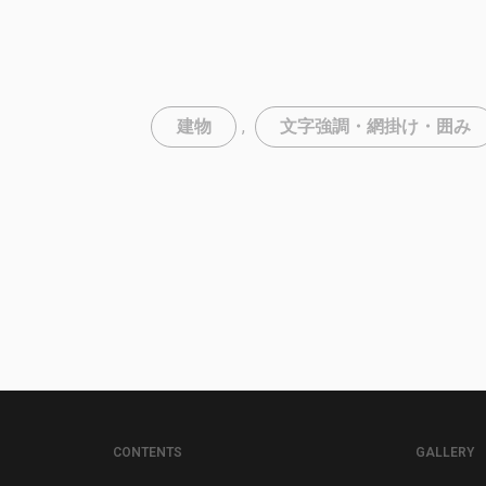
建物
,
文字強調・網掛け・囲み
CONTENTS
GALLERY