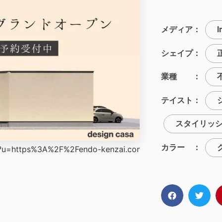
メディア：
I
シェイプ：
業種 ：
テイスト：
スタイリッ
カラー ：
l.php?u=https%3A%2F%2Fendo-kenzai.com%2Fmodelhous